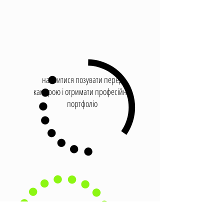
навчитися позувати перед
камерою і отримати професійне
портфоліо
навчитися доглядати за собою