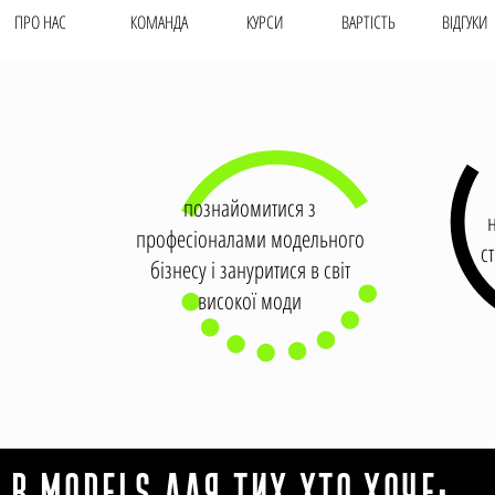
ПРО НАС
КОМАНДА
КУРСИ
ВАРТIСТЬ
ВІДГУКИ
познайомитися з
професіоналами модельного
с
бізнесу і зануритися в світ
високої моди