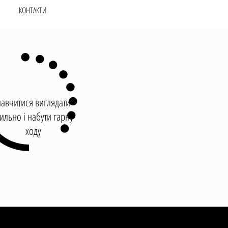
КОНТАКТИ
навчитися виглядати
тильно і набути гарну
ходу