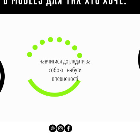
B MODELS ДЛЯ ТИХ ХТО ХОЧЕ:
навчитися доглядати за
собою і набути
впевненості